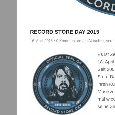
RECORD STORE DAY 2015
/
/
16. April 2015
0 Kommentare
in
Aktuelles
,
Veran
Es ist Z
18. April
Seit 200
Store Da
ihren Ku
Musikver
mal wied
seine Ze