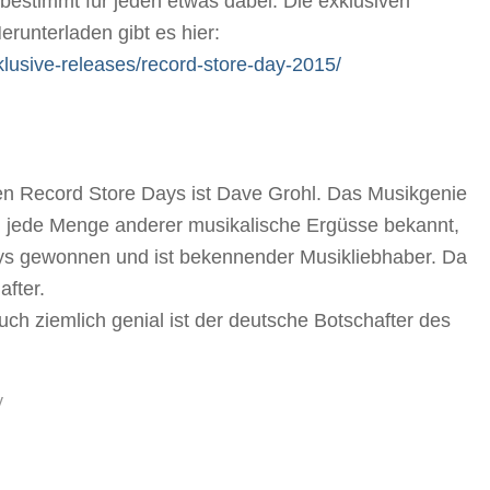
st bestimmt für jeden etwas dabei. Die exklusiven
runterladen gibt es hier:
lusive-releases/record-store-day-2015/
gen Record Store Days ist Dave Grohl. Das Musikgenie
jede Menge anderer musikalische Ergüsse bekannt,
mys gewonnen und ist bekennender Musikliebhaber. Da
fter.
auch ziemlich genial ist der deutsche Botschafter des
y