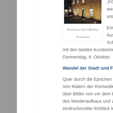
„Fö
we
un
Ei
Warleberger Hof ©Matthias
Aus
Friedemann
Sc
mit den beiden Kuratorin
Donnerstag, 9. Oktober.
Wandel der Stadt und 
Quer durch die Epochen z
Von Malern der Romantik
über Bilder von vor dem 
des Wiederaufbaus und z
eindrucksvoller Einblick