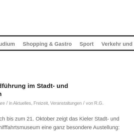
tudium
Shopping & Gastro
Sport
Verkehr und
dführung im Stadt- und
m
/
/
are
in
Aktuelles
,
Freizeit
,
Veranstaltungen
von
R.G.
h bis zum 21. Oktober zeigt das Kieler Stadt- und
hifffahrtsmuseum eine ganz besondere Austellung: