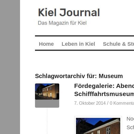
Home
Leben in Kiel
Schule & S
Schlagwortarchiv für:
Museum
Fördegalerie: Aben
Schifffahrtsmuseu
/
7. Oktober 2014
0 Komment
Noc
Sc