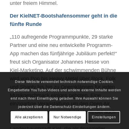
unter freiem Himmel.
Der KielNET-Bootshafensommer geht in die
fünfte Runde
„110 aufregende Programmpunkte, 29 starke
Partner und eine neu entwickelte Programm-
App machen das fünfjährige Jubiläum perfekt!“
freut sich Organisator Johannes Hesse von
Kiel-Marketing. Auf der schwimmenden Bühne
wird von Pop bis Heavy Metal über Rock, Folk
Diese Website verwendet technisch notwendige Cookies.
und Shanty bis hin zu Opernklängen für jeden
Eingebettete YouTube-Videos und andere externe Inhalte werden
Musikgeschmack einiges geboten. Eine
erst nach Ihrer Einwilligung geladen. Ihre Auswahl können Sie
einzigartige Veranstaltung um den Open Air
jederzeit über die Datenschutz-Einstellungen ändern.
Standort Kiel weiter zu entwickeln, findet auch
Alle akzeptieren
Nur Notwendige
Einstellungen
Rainer Pasternak, Kulturreferent der
Landeshauptstadt Kiel, die als finanzieller