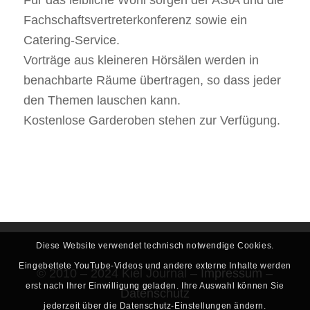
Für das leibliche Wohl sorgen der AStA und die
Fachschaftsvertreterkonferenz sowie ein
Catering-Service.
Vorträge aus kleineren Hörsälen werden in
benachbarte Räume übertragen, so dass jeder
den Themen lauschen kann.
Kostenlose Garderoben stehen zur Verfügung.
Diese Website verwendet technisch notwendige Cookies.
Eingebettete YouTube-Videos und andere externe Inhalte werden
© 2010 – 2024 Kiel Journal –
Impressum
–
erst nach Ihrer Einwilligung geladen. Ihre Auswahl können Sie
Datenschutz
jederzeit über die Datenschutz-Einstellungen ändern.