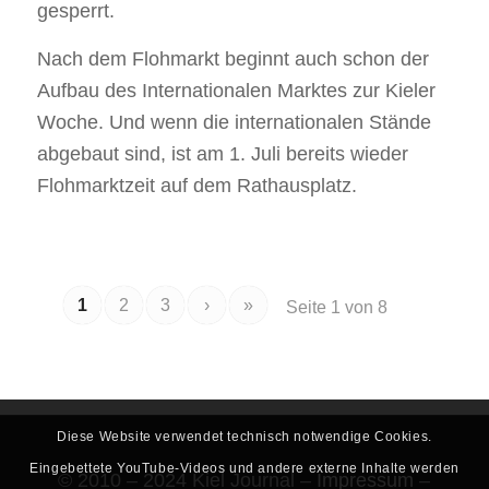
gesperrt.
Nach dem Flohmarkt beginnt auch schon der
Aufbau des Internationalen Marktes zur Kieler
Woche. Und wenn die internationalen Stände
abgebaut sind, ist am 1. Juli bereits wieder
Flohmarktzeit auf dem Rathausplatz.
1
2
3
›
»
Seite 1 von 8
Diese Website verwendet technisch notwendige Cookies.
Eingebettete YouTube-Videos und andere externe Inhalte werden
© 2010 – 2024 Kiel Journal –
Impressum
–