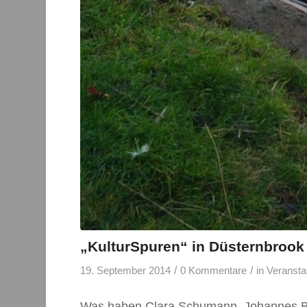
„KulturSpuren“ in Düsternbrook
/
/
19. September 2014
0 Kommentare
in
Veransta
Was haben Clara Schumann, Johannes B