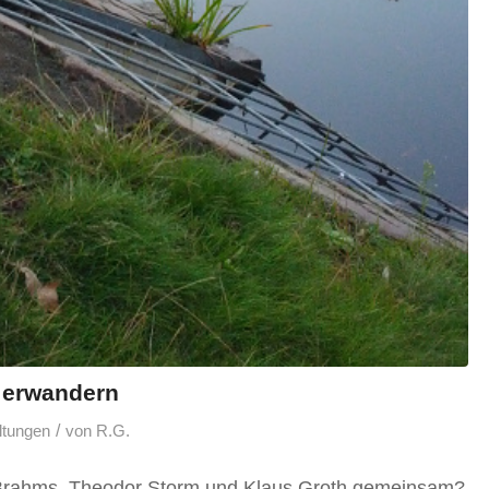
 erwandern
/
ltungen
von
R.G.
rahms, Theodor Storm und Klaus Groth gemeinsam?