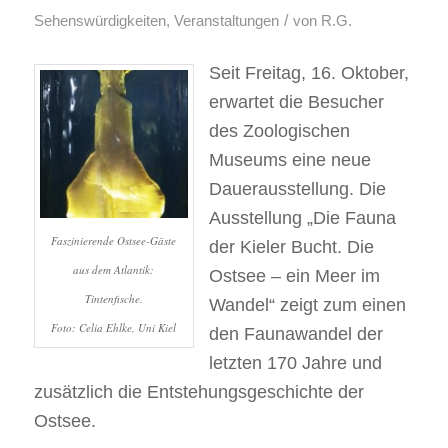
/
Sehenswürdigkeiten
,
Veranstaltungen
von
R.G.
Seit Freitag, 16. Oktober,
erwartet die Besucher
des Zoologischen
Museums eine neue
Dauerausstellung. Die
Ausstellung „Die Fauna
Faszinierende Ostsee-Gäste
der Kieler Bucht. Die
aus dem Atlantik:
Ostsee – ein Meer im
Tintenfische.
Wandel“ zeigt zum einen
Foto: Celia Ehlke, Uni Kiel
den Faunawandel der
letzten 170 Jahre und
zusätzlich die Entstehungsgeschichte der
Ostsee.