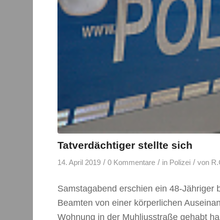
Tatverdächtiger stellte sich
/
/
/
14. April 2019
0 Kommentare
in
Polizei
von
R.
Samstagabend erschien ein 48-Jähriger be
Beamten von einer körperlichen Auseinan
Wohnung in der Muhliusstraße gehabt h