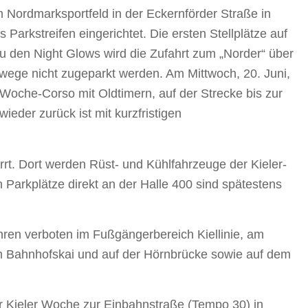
m Nordmarksportfeld in der Eckernförder Straße in
 Parkstreifen eingerichtet. Die ersten Stellplätze auf
Zu den Night Glows wird die Zufahrt zum „Norder“ über
ege nicht zugeparkt werden. Am Mittwoch, 20. Juni,
-Woche-Corso mit Oldtimern, auf der Strecke bis zur
ieder zurück ist mit kurzfristigen
rrt. Dort werden Rüst- und Kühlfahrzeuge der Kieler-
 Parkplätze direkt an der Halle 400 sind spätestens
ren verboten im Fußgängerbereich Kiellinie, am
m Bahnhofskai und auf der Hörnbrücke sowie auf dem
der Kieler Woche zur Einbahnstraße (Tempo 30) in