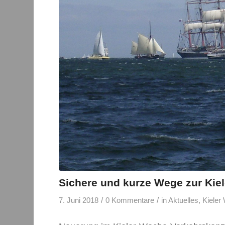
Sichere und kurze Wege zur Kie
/
/
7. Juni 2018
0 Kommentare
in
Aktuelles
,
Kieler