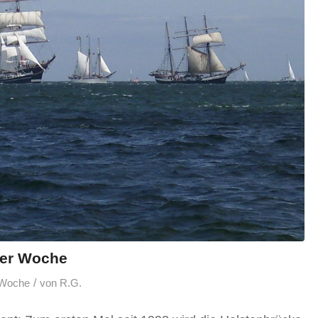
ler Woche
/
 Woche
von
R.G.