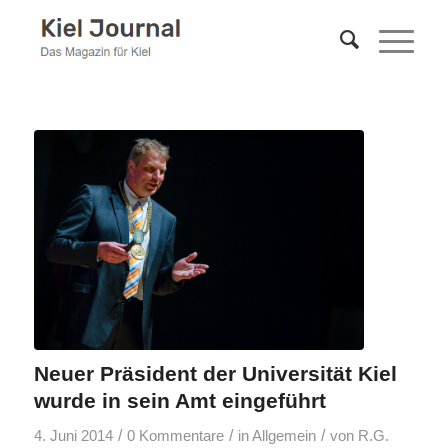
Neuer Präsident der Universität Kiel
wurde in sein Amt eingeführt
/
/
/
4. Juni 2014
0 Kommentare
in
Allgemein
von
R.G.