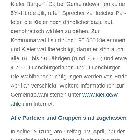
Kie­ler Bür­ger“. Da bei Gemein­de­wah­len keine
5%-Hürde gilt, rufen Spre­cher zahl­rei­cher Par­
teien die Kie­ler noch dring­li­cher dazu auf,
demo­kra­tisch wäh­len zu gehen. Zur
Kommunal­wahl sind rund 195.000 Kie­le­rin­nen
und Kie­ler wahl­be­rech­tigt, dar­un­ter sind auch
alle 16– bis 18‐​Jährigen (rund 3.600) und etwa
4.700 Uni­ons­bür­ge­rin­nen und Uni­ons­bür­ger.
Die Wahl­be­nach­rich­ti­gun­gen wer­den von Ende
April an ver­schickt. Wei­tere Infor­ma­tio­nen zur
Gemein­de­wahl ste­hen unter
www​.kiel​.de/​w​
ahlen
im Internet.
Alle Parteien und Gruppen sind zugelassen
In sei­ner Sit­zung am Frei­tag, 12. April, hat der