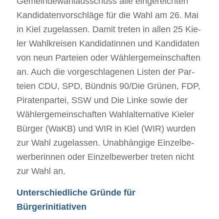
Gemein­de­wahl­aus­schuss alle ein­ge­reich­ten
Kan­di­da­ten­vor­schläge für die Wahl am 26. Mai
in Kiel zuge­las­sen. Damit tre­ten in allen 25 Kie­
ler Wahl­krei­sen Kan­di­da­tin­nen und Kan­di­da­ten
von neun Par­teien oder Wäh­ler­ge­mein­schaf­ten
an. Auch die vor­ge­schla­ge­nen Lis­ten der Par­
teien CDU, SPD, Bünd­nis 90/​Die Grü­nen, FDP,
Pira­ten­par­tei, SSW und Die Linke sowie der
Wäh­ler­ge­mein­schaf­ten Wahl­al­ter­na­tive Kie­ler
Bür­ger (WaKB) und WIR in Kiel (WIR) wur­den
zur Wahl zuge­las­sen. Unab­hän­gige Ein­zel­be­
wer­be­rin­nen oder Ein­zel­be­wer­ber tre­ten nicht
zur Wahl an.
Unter­schied­li­che Gründe für
Bürgerinitiativen