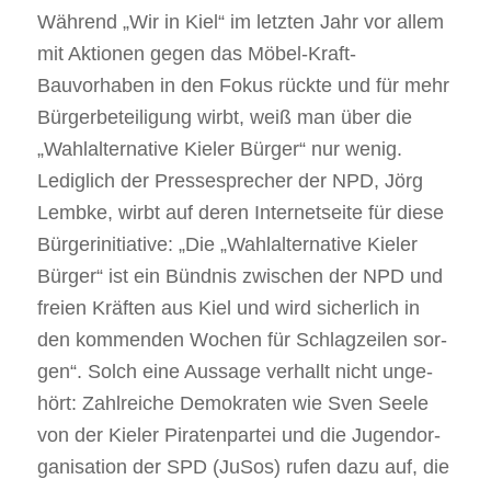
Wäh­rend „Wir in Kiel“ im letz­ten Jahr vor allem
mit Aktio­nen gegen das Möbel‐​Kraft‐​
Bauvorhaben in den Fokus rückte und für mehr
Bür­ger­be­tei­li­gung wirbt, weiß man über die
„Wahl­al­ter­na­tive Kie­ler Bür­ger“ nur wenig.
Ledig­lich der Pres­se­spre­cher der NPD, Jörg
Lembke, wirbt auf deren Inter­net­seite für diese
Bür­ger­in­itia­tive: „Die „Wahl­al­ter­na­tive Kie­ler
Bür­ger“ ist ein Bünd­nis zwi­schen der NPD und
freien Kräf­ten aus Kiel und wird sicher­lich in
den kom­men­den Wochen für Schlag­zei­len sor­
gen“. Solch eine Aus­sage ver­hallt nicht unge­
hört: Zahl­rei­che Demo­kra­ten wie Sven Seele
von der Kie­ler Pira­ten­par­tei und die Jugend­or­
ga­ni­sa­tion der SPD (JuSos) rufen dazu auf, die