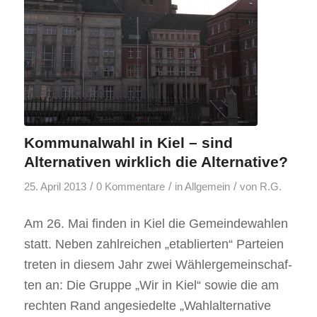
Kommunalwahl in Kiel – sind
Alternativen wirklich die Alternative?
/
/
/
25. April 2013
0 Kommentare
in
Allgemein
von
R.G.
Am 26. Mai fin­den in Kiel die Gemeindewahlen
statt. Neben zahlreichen „eta­blier­ten“ Par­teien
tre­ten in die­sem Jahr zwei Wäh­ler­ge­mein­schaf­
ten an: Die Gruppe „Wir in Kiel“ sowie die am
rech­ten Rand ange­sie­delte „Wahl­al­ter­na­tive