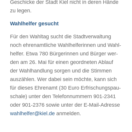
Geschi­cke der Stadt Kiel nicht in deren Hände
zu legen.
Wahl­hel­fer gesucht
Für den Wahl­tag sucht die Stadt­ver­wal­tung
noch ehren­amt­li­che Wahl­hel­fe­rin­nen und Wahl­
hel­fer. Etwa 780 Bür­ge­rin­nen und Bür­ger wer­
den am 26. Mai für einen geord­ne­ten Ablauf
der Wahl­hand­lung sor­gen und die Stim­men
aus­zäh­len. Wer dabei sein möchte, kann sich
für die­ses Ehren­amt (30 Euro Erfri­schungs­pau­
schale) unter den Tele­fon­num­mern 901‑2341
oder 901‑2376 sowie unter der E‐​Mail‐​Adresse
wahlhelfer@​kiel.​de
anmelden.