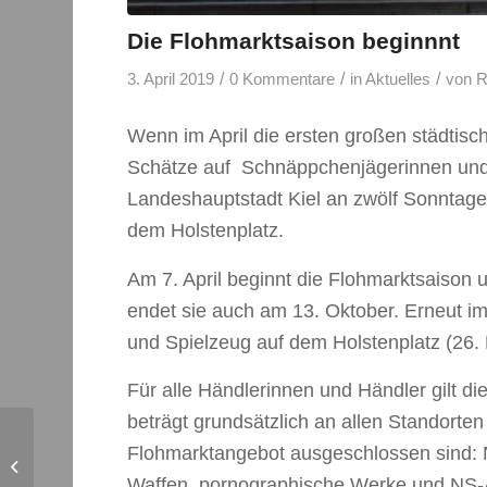
Die Flohmarktsaison beginnnt
/
/
/
3. April 2019
0 Kommentare
in
Aktuelles
von
R
Wenn im April die ersten großen städtis
Schätze auf Schnäppchenjägerinnen und 
Landeshauptstadt Kiel an zwölf Sonntage
dem Holstenplatz.
Am 7. April beginnt die Flohmarktsaison 
endet sie auch am 13. Oktober. Erneut i
und Spielzeug auf dem Holstenplatz (26. 
Für alle Händlerinnen und Händler gilt die
beträgt grundsätzlich an allen Standorte
Flohmarktangebot ausgeschlossen sind: N
Hochbrückenlauf am
Sonntag
Waffen, pornographische Werke und NS-A