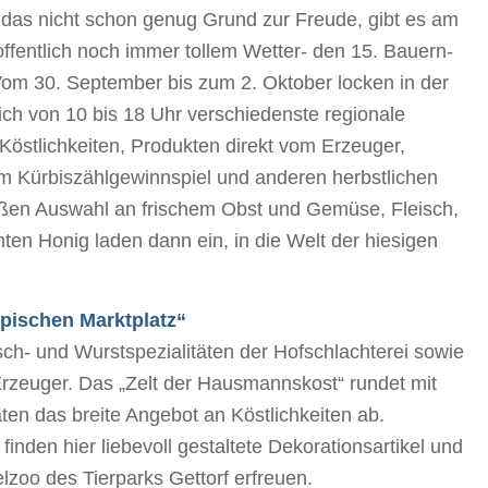
das nicht schon genug Grund zur Freude, gibt es am
fentlich noch immer tollem Wetter- den 15. Bauern-
om 30. September bis zum 2. Oktober locken in der
lich von 10 bis 18 Uhr verschiedenste regionale
 Köstlichkeiten, Produkten direkt vom Erzeuger,
m Kürbiszählgewinnspiel und anderen herbstlichen
oßen Auswahl an frischem Obst und Gemüse, Fleisch,
en Honig laden dann ein, in die Welt der hiesigen
ypischen Marktplatz“
sch- und Wurstspezialitäten der Hofschlachterei sowie
rzeuger. Das „Zelt der Hausmannskost“ rundet mit
äten das breite Angebot an Köstlichkeiten ab.
nden hier liebevoll gestaltete Dekorationsartikel und
lzoo des Tierparks Gettorf erfreuen.