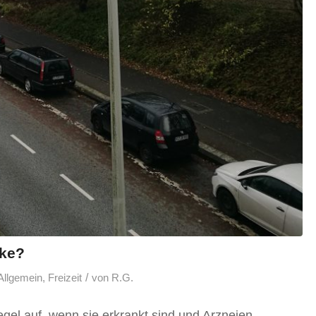
eke?
/
Allgemein
,
Freizeit
von
R.G.
el auf, wenn sie erkrankt sind und Arzneien