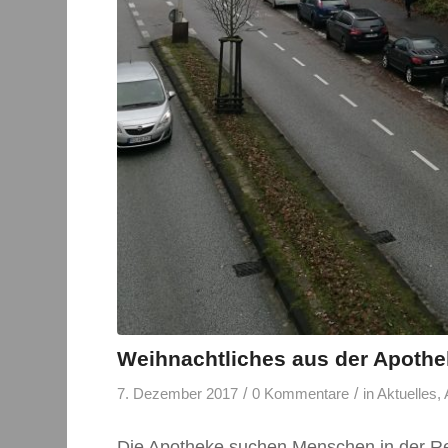
Weihnachtliches aus der Apoth
/
/
7. Dezember 2017
0 Kommentare
in
Aktuelles
,
Die Apotheke suchen Menschen in der Reg